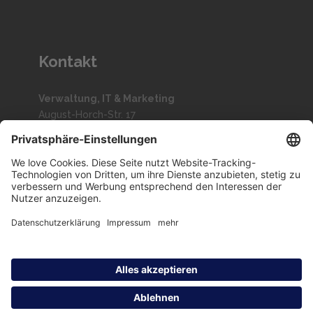
Kontakt
Verwaltung, IT & Marketing
August-Horch-Str. 17
51149 Köln
Telefon: +49 (0) 2203 2971 172
Lagerung, Logistik und Kommissionierung
Welserstr. 6a
51149 Köln
Telefon: +49 2203 2971 291
Copyright 2024 © VONEXIO |
Datenschutz
|
Impressum
|
AGB’s