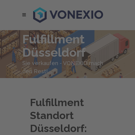
Fulfillment
Düsseldorf
Sie verkaufen - VONEXIO mach
den Rest!
Fulfillment
Standort
Düsseldorf: